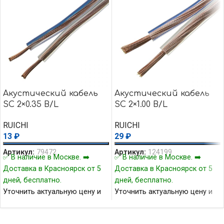
Акустический кабель
Акустический кабель
SC 2×0.35 B/L
SC 2×1.00 B/L
RUICHI
RUICHI
13
₽
29
₽
Артикул:
79472
Артикул:
124199
✅ В наличие в Москве. ➡️
✅ В наличие в Москве. ➡️
Доставка в Красноярск от 5
Доставка в Красноярск от 5
дней, бесплатно.
дней, бесплатно.
Уточнить актуальную цену и
Уточнить актуальную цену и
наличие товара Вы можете у
наличие товара Вы можете у
нашего менеджера.
нашего менеджера.