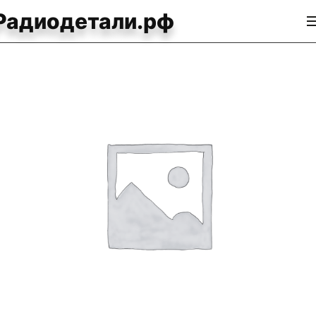
Радиодетали.рф