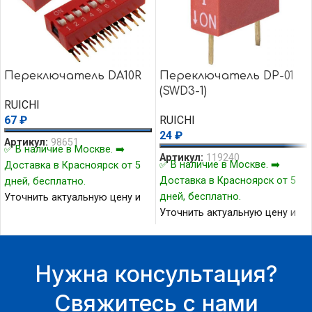
Переключатель DA10R
Переключатель DP-01
(SWD3-1)
RUICHI
67
₽
RUICHI
24
₽
Артикул:
98651
✅ В наличие в Москве. ➡️
Артикул:
119240
✅ В наличие в Москве. ➡️
Доставка в Красноярск от 5
Доставка в Красноярск от 5
дней, бесплатно.
дней, бесплатно.
Уточнить актуальную цену и
Уточнить актуальную цену и
наличие товара Вы можете у
наличие товара Вы можете у
нашего менеджера.
нашего менеджера.
Нужна консультация?
Свяжитесь с нами