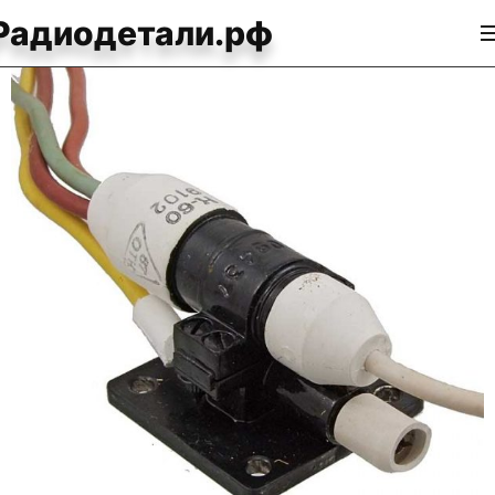
Радиодетали.рф