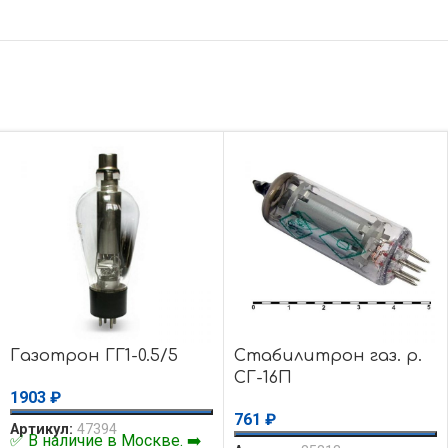
Газотрон ГГ1-0.5/5
Стабилитрон газ. р.
СГ-16П
1903
₽
761
₽
Артикул:
47394
✅ В наличие в Москве. ➡️