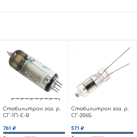
Стабилитрон газ. р.
Стабилитрон газ. р.
СГ-1П-Е-В
СГ-206Б
761
₽
571
₽