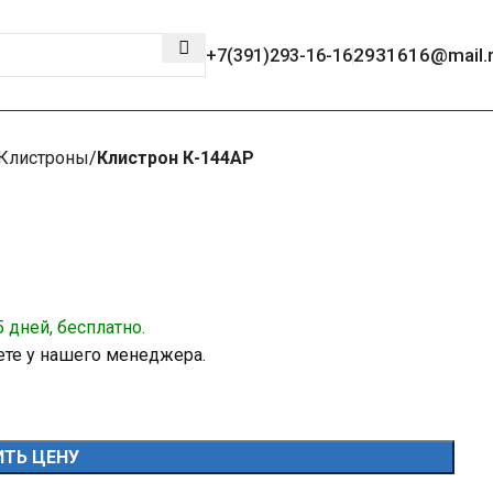
2931616@mail.
+7(391)293-16-16
Клистроны
Клистрон К-144АР
 дней, бесплатно.
ете у нашего менеджера.
ТЬ ЦЕНУ