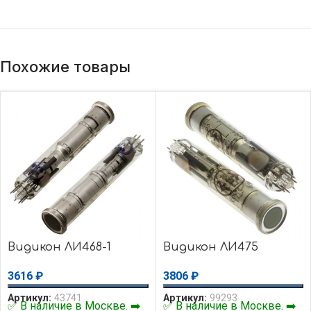
Похожие товары
Видикон ЛИ468-1
Видикон ЛИ475
3616
₽
3806
₽
Артикул:
43741
Артикул:
99293
✅ В наличие в Москве. ➡️
✅ В наличие в Москве. ➡️