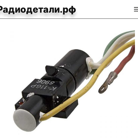
Радиодетали.рф