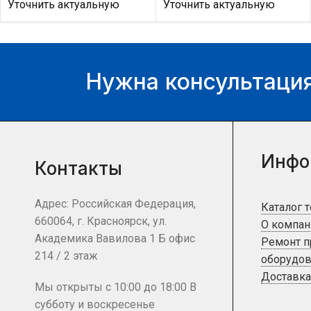
Уточнить актуальную
Уточнить актуальную
цену и наличие товара Вы
цену и наличие товара Вы
можете у нашего
можете у нашего
менеджера.
менеджера.
Нужна консультация
Инфо
Контакты
Адрес: Российская Федерация,
Каталог 
660064, г. Красноярск, ул.
О компан
Академика Вавилова 1 Б офис
Ремонт 
214 / 2 этаж
оборудов
Доставка
Мы открыты с 10:00 до 18:00 В
субботу и воскресенье