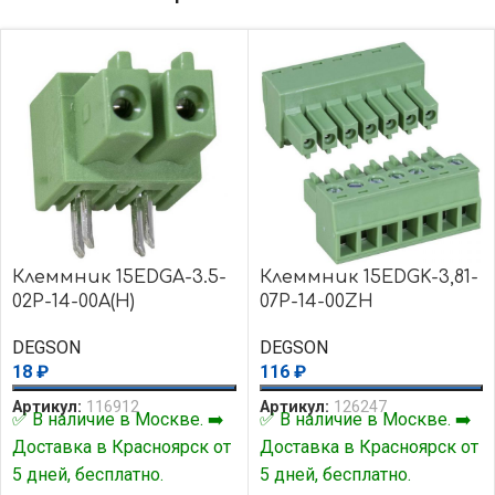
Клеммник 15EDGA-3.5-
Клеммник 15EDGK-3,81-
02P-14-00A(H)
07P-14-00ZH
DEGSON
DEGSON
18
₽
116
₽
Артикул:
116912
Артикул:
126247
✅ В наличие в Москве. ➡️
✅ В наличие в Москве. ➡️
Доставка в Красноярск от
Доставка в Красноярск от
5 дней, бесплатно.
5 дней, бесплатно.