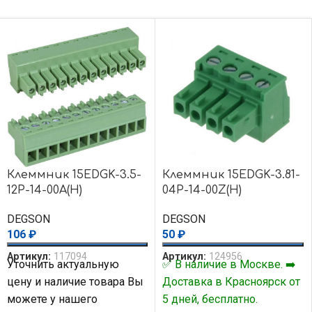
Клеммник 15EDGK-3.5-
Клеммник 15EDGK-3.81-
12P-14-00A(H)
04P-14-00Z(H)
DEGSON
DEGSON
106
₽
50
₽
Артикул:
117094
Артикул:
124956
Уточнить актуальную
✅ В наличие в Москве. ➡️
цену и наличие товара Вы
Доставка в Красноярск от
можете у нашего
5 дней, бесплатно.