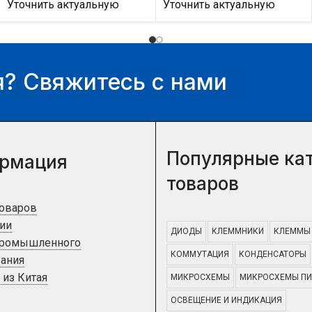
Уточнить актуальную
Уточнить актуальную
цену и наличие товара Вы
цену и наличие товара Вы
можете у нашего
можете у нашего
менеджера.
менеджера.
? Свяжитесь с нами
Популярные ка
рмация
товаров
товаров
ии
ДИОДЫ
КЛЕММНИКИ
КЛЕММЫ
промышленного
КОММУТАЦИЯ
КОНДЕНСАТОРЫ
ания
 из Китая
МИКРОСХЕМЫ
МИКРОСХЕМЫ ПИ
ОСВЕЩЕНИЕ И ИНДИКАЦИЯ