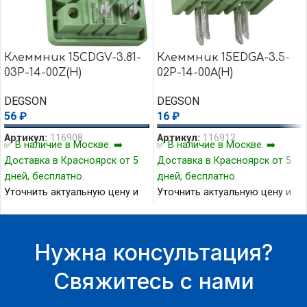
Клеммник 15CDGV-3.81-
Клеммник 15EDGA-3.5-
03P-14-00Z(H)
02P-14-00A(H)
DEGSON
DEGSON
56
₽
16
₽
Артикул:
116908
Артикул:
116912
✅ В наличие в Москве. ➡️
✅ В наличие в Москве. ➡️
Доставка в Красноярск от 5
Доставка в Красноярск от 5
дней, бесплатно.
дней, бесплатно.
Уточнить актуальную цену и
Уточнить актуальную цену и
наличие товара Вы можете у
наличие товара Вы можете у
нашего менеджера.
нашего менеджера.
Нужна консультация?
Свяжитесь с нами