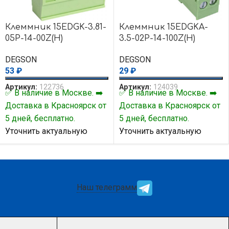
Клеммник 15EDGK-3.81-
Клеммник 15EDGKA-
05P-14-00Z(H)
3.5-02P-14-100Z(H)
DEGSON
DEGSON
53
₽
29
₽
Артикул:
122736
Артикул:
124039
✅ В наличие в Москве. ➡️
✅ В наличие в Москве. ➡️
Доставка в Красноярск от
Доставка в Красноярск от
5 дней, бесплатно.
5 дней, бесплатно.
Уточнить актуальную
Уточнить актуальную
цену и наличие товара Вы
цену и наличие товара Вы
можете у нашего
можете у нашего
менеджера.
менеджера.
Наш телеграмм