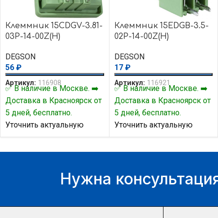
Клеммник 15CDGV-3.81-
Клеммник 15EDGB-3.5-
03P-14-00Z(H)
02P-14-00Z(H)
DEGSON
DEGSON
56
₽
17
₽
Артикул:
116908
Артикул:
116921
✅ В наличие в Москве. ➡️
✅ В наличие в Москве. ➡️
Доставка в Красноярск от
Доставка в Красноярск от
5 дней, бесплатно.
5 дней, бесплатно.
Уточнить актуальную
Уточнить актуальную
цену и наличие товара Вы
цену и наличие товара Вы
можете у нашего
можете у нашего
менеджера.
менеджера.
Нужна консультация