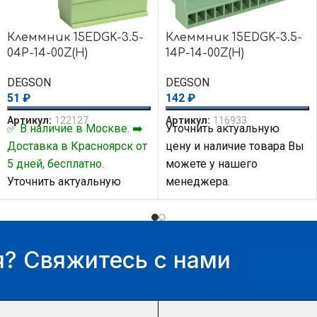
Клеммник 15EDGK-3.5-
Клеммник 15EDGK-3.5-
04P-14-00Z(H)
14P-14-00Z(H)
DEGSON
DEGSON
51
₽
142
₽
Артикул:
122127
Артикул:
116933
✅ В наличие в Москве. ➡️
Уточнить актуальную
Доставка в Красноярск от
цену и наличие товара Вы
5 дней, бесплатно.
можете у нашего
Уточнить актуальную
менеджера.
цену и наличие товара Вы
можете у нашего
менеджера.
? Свяжитесь с нами