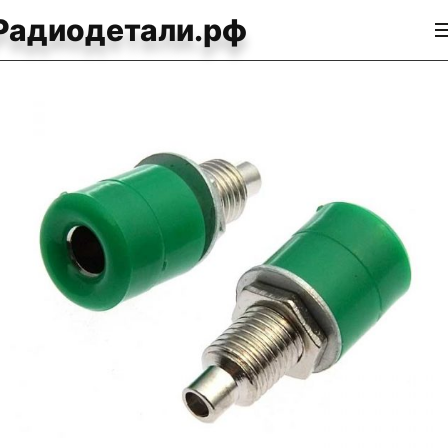
Радиодетали.рф