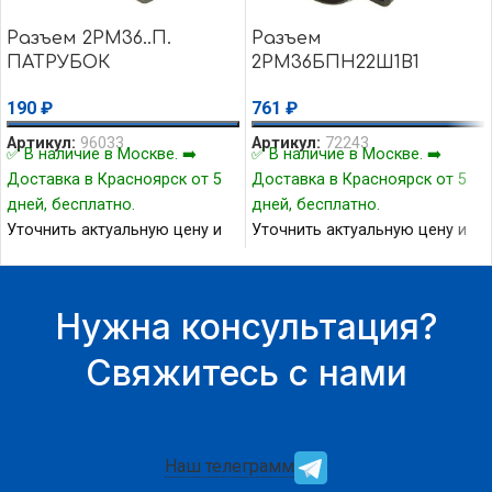
Разъем 2РМ36..П.
Разъем
ПАТРУБОК
2РМ36БПН22Ш1В1
190
₽
761
₽
Артикул:
96033
Артикул:
72243
✅ В наличие в Москве. ➡️
✅ В наличие в Москве. ➡️
Доставка в Красноярск от 5
Доставка в Красноярск от 5
дней, бесплатно.
дней, бесплатно.
Уточнить актуальную цену и
Уточнить актуальную цену и
наличие товара Вы можете у
наличие товара Вы можете у
нашего менеджера.
нашего менеджера.
Нужна консультация?
Свяжитесь с нами
Наш телеграмм