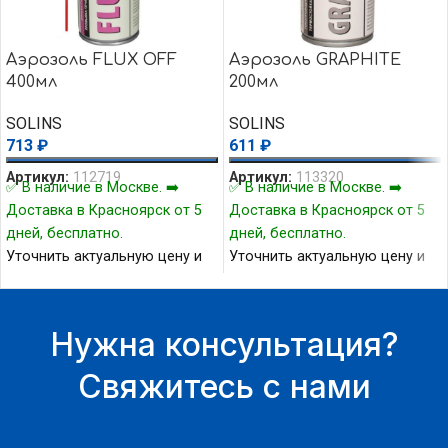
Аэрозоль FLUX OFF
Аэрозоль GRAPHITE
400мл
200мл
SOLINS
SOLINS
713
₽
611
₽
Артикул:
112719
Артикул:
113320
✅ В наличие в Москве. ➡️
✅ В наличие в Москве. ➡️
Доставка в Красноярск от 5
Доставка в Красноярск от 5
дней, бесплатно.
дней, бесплатно.
Уточнить актуальную цену и
Уточнить актуальную цену и
наличие товара Вы можете у
наличие товара Вы можете у
нашего менеджера.
нашего менеджера.
Нужна консультация?
Свяжитесь с нами