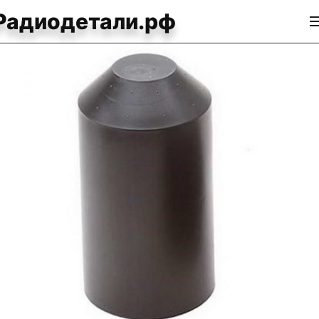
Радиодетали.рф