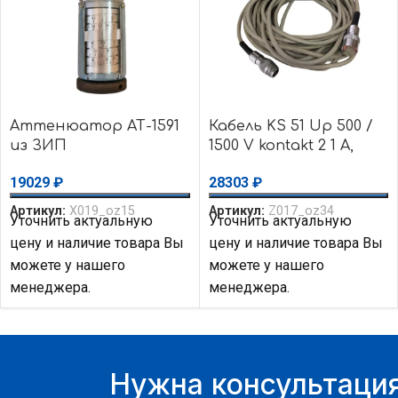
Аттенюатор АТ-1591
Кабель KS 51 Up 500 /
из ЗИП
1500 V kontakt 2 1 A,
длина 10 м
19029
₽
28303
₽
Артикул:
X019_oz15
Артикул:
Z017_oz34
Уточнить актуальную
Уточнить актуальную
цену и наличие товара Вы
цену и наличие товара Вы
можете у нашего
можете у нашего
менеджера.
менеджера.
Нужна консультация