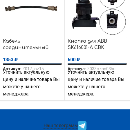
Кабель
Кнопка для ABB
соединительный
SK616001-A CBK
черный BNC-50-3/W1
600
₽
1353
₽
50 Ом папа, 15 см
Артикул:
Z033oznn03bu
Артикул:
Z017_oz15
Уточнить актуальную
Уточнить актуальную
цену и наличие товара Вы
цену и наличие товара Вы
можете у нашего
можете у нашего
менеджера.
менеджера.
Наш телеграмм