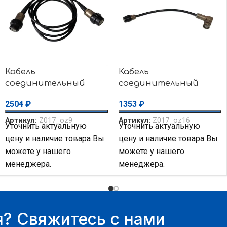
Кабель
Кабель
соединительный
соединительный
прямой BNC-50/W4 50
угловой BNC-50/W1 —
2504
₽
1353
₽
Ом папа, длина 1 м
прямой BNC-50/W2 50
Ом папа, 20 см
Артикул:
Z017_oz9
Артикул:
Z017_oz16
Уточнить актуальную
Уточнить актуальную
цену и наличие товара Вы
цену и наличие товара Вы
можете у нашего
можете у нашего
менеджера.
менеджера.
? Свяжитесь с нами