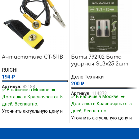
Антистатика CT-511B
Биты 792102 Бита
ударная SL3х25 2шт
RUICHI
194
₽
Дело Техники
200
₽
Артикул:
82188
✅ В наличие в Москве. ➡️
Артикул:
114373
✅ В наличие в Москве. ➡️
Доставка в Красноярск от 5
Доставка в Красноярск от 5
дней, бесплатно.
дней, бесплатно.
Уточнить актуальную цену и
Уточнить актуальную цену и
наличие товара Вы можете у
наличие товара Вы можете у
нашего менеджера.
нашего менеджера.