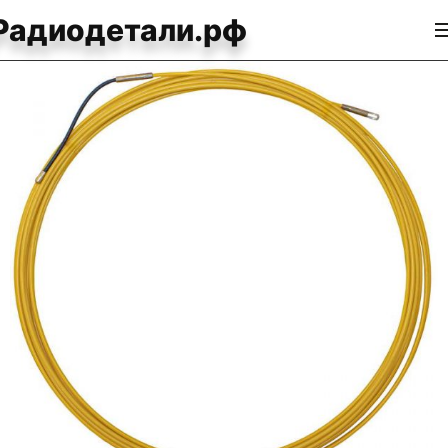
Радиодетали.рф