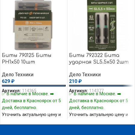
Биты 790125 Биты
Биты 792322 Бита
PH1х50 10шт
ударная SL5.5х50 2шт
Дело Техники
Дело Техники
629
₽
210
₽
Артикул:
114365
Артикул:
114377
✅ В наличие в Москве. ➡️
✅ В наличие в Москве. ➡️
Доставка в Красноярск от 5
Доставка в Красноярск от 5
дней, бесплатно.
дней, бесплатно.
Уточнить актуальную цену и
Уточнить актуальную цену и
наличие товара Вы можете у
наличие товара Вы можете у
нашего менеджера.
нашего менеджера.