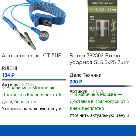
Антистатика CT-511F
Биты 792302 Бита
ударная SL5.5х25 2шт
RUICHI
134
₽
Дело Техники
200
₽
Артикул:
82187
✅ В наличие в Москве. ➡️
Артикул:
114376
✅ В наличие в Москве. ➡️
Доставка в Красноярск от 5
Доставка в Красноярск от 5
дней, бесплатно.
дней, бесплатно.
Уточнить актуальную цену и
Уточнить актуальную цену и
наличие товара Вы можете у
наличие товара Вы можете у
нашего менеджера.
нашего менеджера.