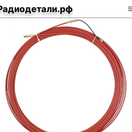
Радиодетали.рф