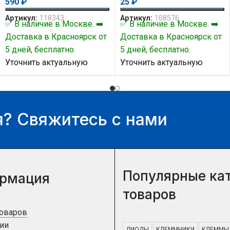
590
₽
25
₽
Артикул:
118343
Артикул:
108576
✅ В наличие в Москве. ➡️
✅ В наличие в Москве. ➡️
Доставка в Красноярск от
Доставка в Красноярск от
5 дней, бесплатно.
5 дней, бесплатно.
Уточнить актуальную
Уточнить актуальную
цену и наличие товара Вы
цену и наличие товара Вы
можете у нашего
можете у нашего
менеджера.
менеджера.
? Свяжитесь с нами
Популярные ка
рмация
товаров
товаров
ии
ДИОДЫ
КЛЕММНИКИ
КЛЕММЫ