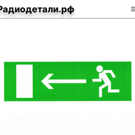
Радиодетали.рф