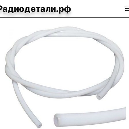
Радиодетали.рф