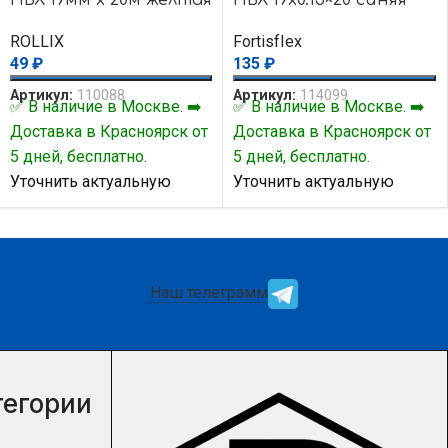
ROLLIX
FortisfIex
49
₽
135
₽
Артикул:
110088
Артикул:
114099
✅ В наличие в Москве. ➡️
✅ В наличие в Москве. ➡️
Доставка в Красноярск от
Доставка в Красноярск от
5 дней, бесплатно.
5 дней, бесплатно.
Уточнить актуальную
Уточнить актуальную
цену и наличие товара Вы
цену и наличие товара Вы
можете у нашего
можете у нашего
менеджера.
менеджера.
Наш телеграмм
тегории