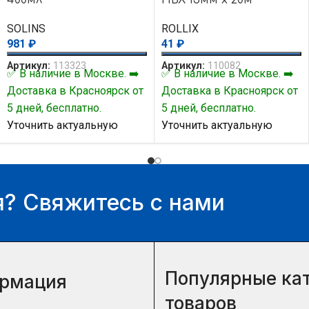
желтая
SOLINS
ROLLIX
981
₽
41
₽
Артикул:
113323
Артикул:
110082
✅ В наличие в Москве. ➡️
✅ В наличие в Москве. ➡️
Доставка в Красноярск от
Доставка в Красноярск от
5 дней, бесплатно.
5 дней, бесплатно.
Уточнить актуальную
Уточнить актуальную
цену и наличие товара Вы
цену и наличие товара Вы
можете у нашего
можете у нашего
менеджера.
менеджера.
? Свяжитесь с нами
Популярные ка
рмация
товаров