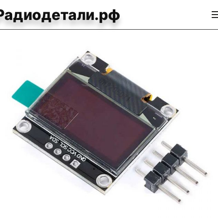
Радиодетали.рф