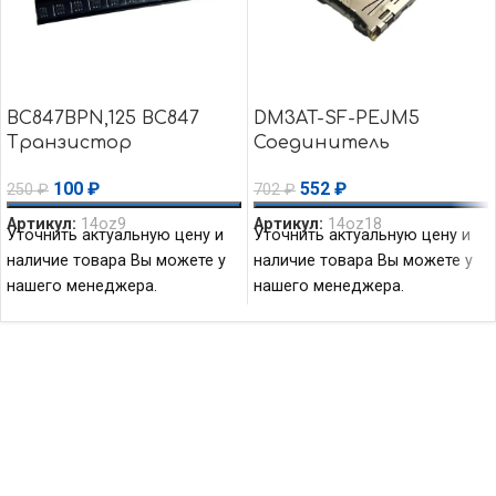
BC847BPN,125 BC847
DM3AT-SF-PEJM5
Транзистор
Соединитель
биполярный 45V 100mA
держатель для карт
100
₽
552
₽
250
₽
702
₽
100MHz 300mW
памяти 125V Hirose
Connector
Артикул:
14oz9
Артикул:
14oz18
Уточнить актуальную цену и
Уточнить актуальную цену и
наличие товара Вы можете у
наличие товара Вы можете у
нашего менеджера.
нашего менеджера.