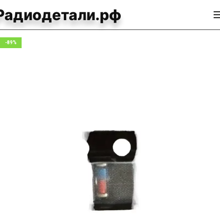
Радиодетали.рф
-89%