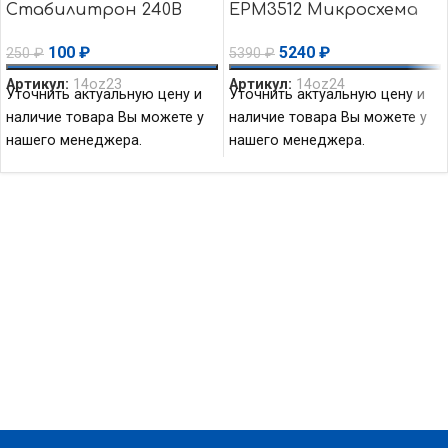
Стабилитрон 240В
EPM3512 Микросхема
1.25Вт Vishay
(CPLD) CPLD — MAX
100
₽
5240
₽
250
₽
5390
₽
3000A 512 Macro Altera
Артикул:
14oz23
Артикул:
14oz24
Уточнить актуальную цену и
Уточнить актуальную цену и
наличие товара Вы можете у
наличие товара Вы можете у
нашего менеджера.
нашего менеджера.