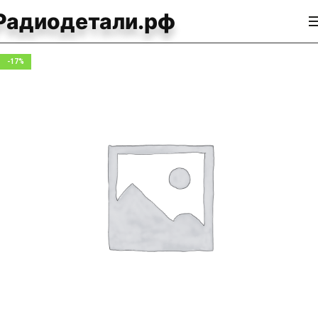
Радиодетали.рф
-17%