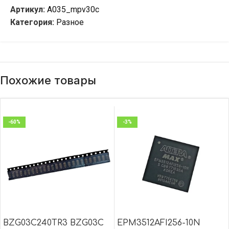
Артикул:
A035_mpv30c
Категория:
Разное
Похожие товары
-60%
-3%
BZG03C240TR3 BZG03C
EPM3512AFI256-10N