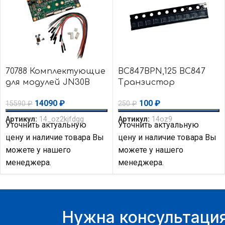
70788 Комплектующие
BC847BPN,125 BC847
для модулей JN30B
Транзистор
(Rev. 4+) Auvidea
биполярный 45V
14090
₽
100
₽
15590
₽
250
₽
100mA 100MHz 300mW
Артикул:
14_oz2kjfdgg
Артикул:
14oz9
Уточнить актуальную
Уточнить актуальную
цену и наличие товара Вы
цену и наличие товара Вы
можете у нашего
можете у нашего
менеджера.
менеджера.
Нужна консультация