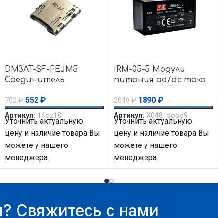
DM3AT-SF-PEJM5
IRM-05-5 Модули
Соединитель
питания ad/dc тока
держатель для карт
5V 1A 5W 85-264Vin
552
₽
1890
₽
702
₽
2040
₽
памяти 125V Hirose
Encap PS MEAN WELL
Connector
Артикул:
14oz18
Артикул:
X048_oooo9
Уточнить актуальную
Уточнить актуальную
цену и наличие товара Вы
цену и наличие товара Вы
можете у нашего
можете у нашего
менеджера.
менеджера.
? Свяжитесь с нами