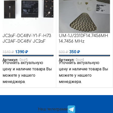
JC2aF-DC48V-Y1-F-H73
UM-1J/231DF14.7456MH
JC2AF-DC48V JC2aF
14.7456 MHz
реле
осциллятор
1390
₽
350
₽
1540
₽
500
₽
резонатор UM-1J UM-
1J/231
Артикул:
0oz5
Артикул:
0oz4
Уточнить актуальную
Уточнить актуальную
цену и наличие товара Вы
цену и наличие товара Вы
можете у нашего
можете у нашего
менеджера.
менеджера.
Наш телеграмм