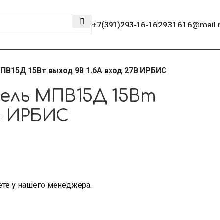
2931616@mail.
+7(391)293-16-16
ПВ15Д 15Вт выход 9В 1.6А вход 27В ИРБИС
ель МПВ15Д 15Вт
7В ИРБИС
ете у нашего менеджера.