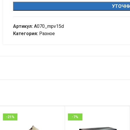
УТОЧНИ
Артикул:
A070_mpv15d
Категория:
Разное
-21%
-7%