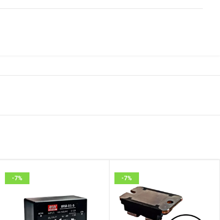
-7%
-7%