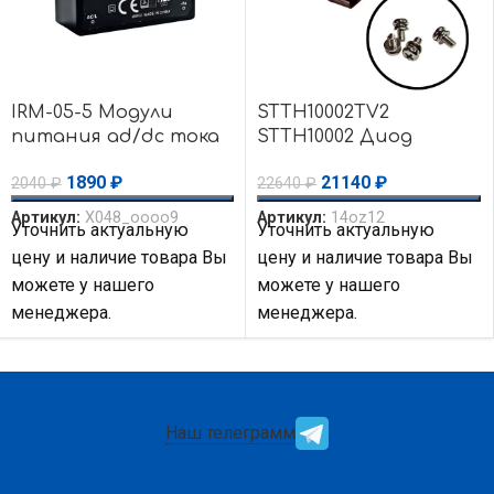
IRM-05-5 Модули
STTH10002TV2
питания ad/dc тока
STTH10002 Диод
5V 1A 5W 85-264Vin
выпрямительный
1890
₽
21140
₽
2040
₽
22640
₽
Encap PS MEAN WELL
DIODE ST
Microelectronics
Артикул:
X048_oooo9
Артикул:
14oz12
Уточнить актуальную
Уточнить актуальную
цену и наличие товара Вы
цену и наличие товара Вы
можете у нашего
можете у нашего
менеджера.
менеджера.
Наш телеграмм