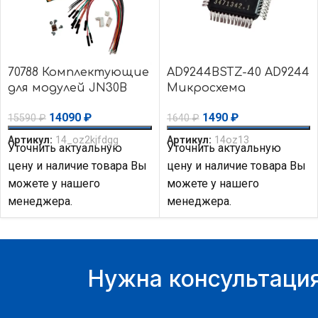
70788 Комплектующие
AD9244BSTZ-40 AD9244
для модулей JN30B
Микросхема
(Rev. 4+) Auvidea
преобразователь
14090
₽
1490
₽
15590
₽
1640
₽
АЦП 14-Bit Analog
Devices
Артикул:
14_oz2kjfdgg
Артикул:
14oz13
Уточнить актуальную
Уточнить актуальную
цену и наличие товара Вы
цену и наличие товара Вы
можете у нашего
можете у нашего
менеджера.
менеджера.
Нужна консультация