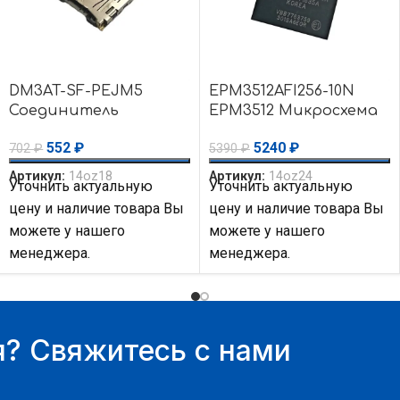
DM3AT-SF-PEJM5
EPM3512AFI256-10N
Соединитель
EPM3512 Микросхема
держатель для карт
(CPLD) CPLD — MAX
552
₽
5240
₽
702
₽
5390
₽
памяти 125V Hirose
3000A 512 Macro Altera
Connector
Артикул:
14oz18
Артикул:
14oz24
Уточнить актуальную
Уточнить актуальную
цену и наличие товара Вы
цену и наличие товара Вы
можете у нашего
можете у нашего
менеджера.
менеджера.
? Свяжитесь с нами