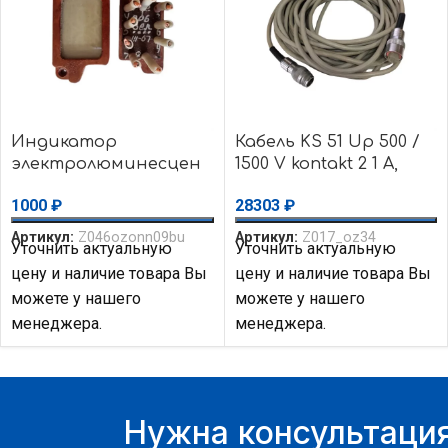
Индикатор
Кабель KS 51 Up 500 /
электролюминесцен
1500 V kontakt 2 1 A,
тный ИЭЛ 006
длина 10 м
1000
₽
28303
₽
Артикул:
Z046ozonn09bu
Артикул:
Z017_oz34
Уточнить актуальную
Уточнить актуальную
цену и наличие товара Вы
цену и наличие товара Вы
можете у нашего
можете у нашего
менеджера.
менеджера.
Нужна консультация