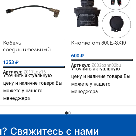
Кабель
Кнопка от 800E-3X10
соединительный
600
₽
угловой BNC-50/W1 —
1353
₽
прямой BNC-50/W2 50
Артикул:
Z033oznn02bu
Уточнить актуальную
Ом папа, 20 см
Артикул:
Z017_oz16
Уточнить актуальную
цену и наличие товара Вы
цену и наличие товара Вы
можете у нашего
можете у нашего
менеджера.
менеджера.
? Свяжитесь с нами