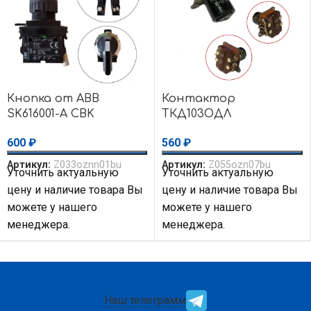
Кнопка от ABB
Контактор
SK616001-A CBK
ТКД103ОДЛ
электромагнитный
600
₽
560
₽
Артикул:
Z033oznn01bu
Артикул:
Z055ozn07bu
Уточнить актуальную
Уточнить актуальную
цену и наличие товара Вы
цену и наличие товара Вы
можете у нашего
можете у нашего
менеджера.
менеджера.
Наш телеграмм